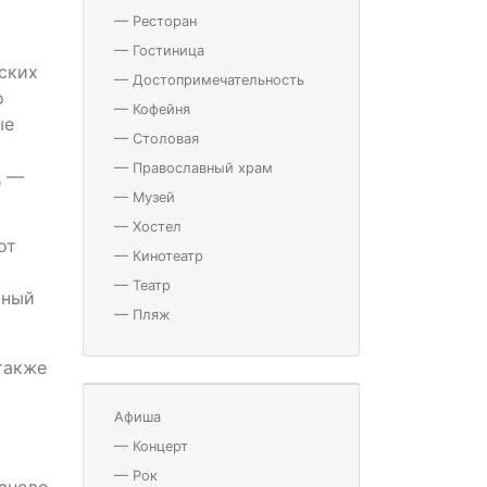
—
Ресторан
—
Гостиница
еских
—
Достопримечательность
о
—
Кофейня
ые
—
Столовая
—
Православный храм
д —
—
Музей
—
Хостел
от
—
Кинотеатр
—
Театр
пный
—
Пляж
 также
Афиша
—
Концерт
—
Рок
ваново