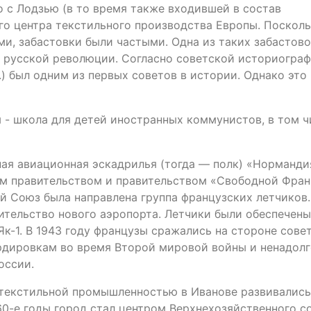
о с Лодзью (в то время также входившей в состав
го центра текстильного производства Европы. Поскол
, забастовки были частыми. Одна из таких забастово
ой русской революции. Согласно советской историограф
.) был одним из первых советов в истории. Однако это
м - школа для детей иностранных коммунистов, в том ч
ная авиационная эскадрилья (тогда — полк) «Норманди
м правительством и правительством «Свободной Фра
ий Союз была направлена группа французских летчиков.
ительство нового аэропорта. Летчики были обеспечены
к-1. В 1943 году французы сражались на стороне сове
ардировкам во время Второй мировой войны и ненадол
оссии.
текстильной промышленностью в Иванове развивались
60-е годы город стал центром Верхнехозяйственного со