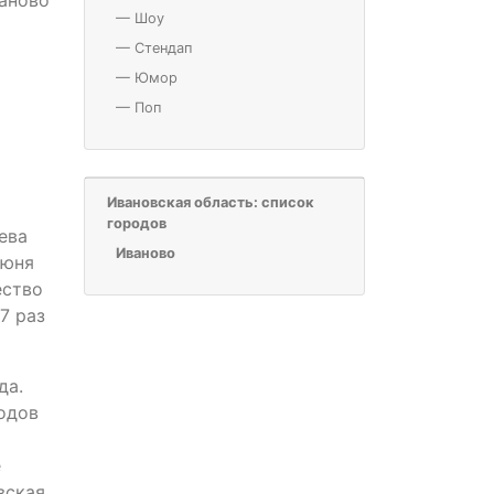
—
Шоу
—
Стендап
—
Юмор
—
Поп
Ивановская область: список
городов
ева
Иваново
июня
ество
7 раз
да.
одов
е
вская