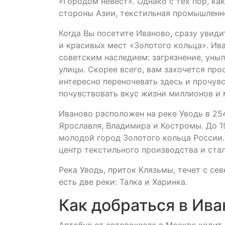
«Городом невест». Однако с тех пор, к
стороны Азии, текстильная промышленно
Когда Вы посетите Иваново, сразу увиди
и красивых мест «Золотого кольца». И
советским наследием: загрязнение, уны
улицы. Скорее всего, вам захочется про
интересно переночевать здесь и прочув
почувствовать вкус жизни миллионов и 
Иваново расположен на реке Уводь в 25
Ярославля, Владимира и Костромы. До 1
молодой город Золотого кольца России. 
центр текстильного производства и ста
Река Уводь, приток Клязьмы, течет с сев
есть две реки: Талка и Харинка.
Как добраться в Ива
Автобус от автовокзала в Москве ходит 