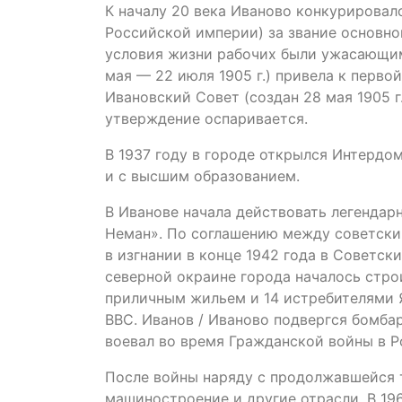
К началу 20 века Иваново конкурировал
Российской империи) за звание основно
условия жизни рабочих были ужасающими
мая — 22 июля 1905 г.) привела к перв
Ивановский Совет (создан 28 мая 1905 г
утверждение оспаривается.
В 1937 году в городе открылся Интердо
и с высшим образованием.
В Иванове начала действовать легендар
Неман». По соглашению между советски
в изгнании в конце 1942 года в Советск
северной окраине города началось стро
приличным жильем и 14 истребителями Я
ВВС. Иванов / Иваново подвергся бомб
воевал во время Гражданской войны в Р
После войны наряду с продолжавшейся 
машиностроение и другие отрасли. В 19