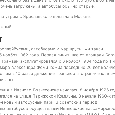
 очень загружены, а автобусы обычно старые.
о утром с Ярославского вокзала в Москве.
Южный.
т
роллейбусами, автобусами и маршрутными такси.
 ноября 1962 года. Первая линия шла от площади Бага
Трамвай эксплуатировался с 6 ноября 1934 года по 1 
 мэра Александра Фомина: «За последние 20 лет колич
 чем в 10 раз, а движение транспорта ограничено. в 5–
читаны.
ния в Иваново-Вознесенске началась 8 ноября 1926 го
гался на улице Парижской Коммуны. В начале 1960-х г
н новый автобусный парк. В советский период
ых автобусов осуществляли Ивановское пассажирско
 и таксомоторная станция (Ивановское МТЭ-2). Ивано