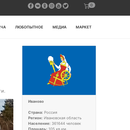
0
АЧА
ЛЮБОПЫТНОЕ
МЕДИА
МАРКЕТ
и.
Иваново
Страна:
Россия
Регион:
Ивановская область
Население:
361644 человек
Площадь:
105 кв.км.