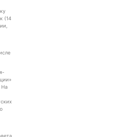
ьку
к (14
ии,
исле
я-
нции»
 На
тских
го
вета.