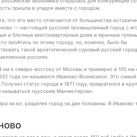
ак российская экономика открылась для конкуренции со
сть пришла в упадок вместе с городом.
те, что это место отличается от большинства историч
ваново — настоящий русский промышленный город с ег
лые и блочные многоквартирные дома и мрачные грязн
сто пройтись по этому городу, но, конечно, было бы
ствовать такой архетипический суровый русский горо
миллионов россиян.
4 км к северо-востоку от Москвы и примерно в 100 км 
932 года он назывался Иваново-Вознесенск. Это самый
Получил статус города в 1871 году, превратился в кру
л называться «русским Манчестером».
ера на юг, разделяя город на две половины. В Иваново
ново
несколько раз в день и стоит около 450 руб (либо в И