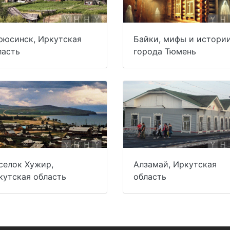
рюсинск, Иркутская
Байки, мифы и истори
ласть
города Тюмень
селок Хужир,
Алзамай, Иркутская
кутская область
область