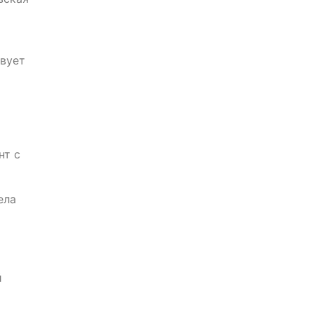
вует
нт с
ела
й