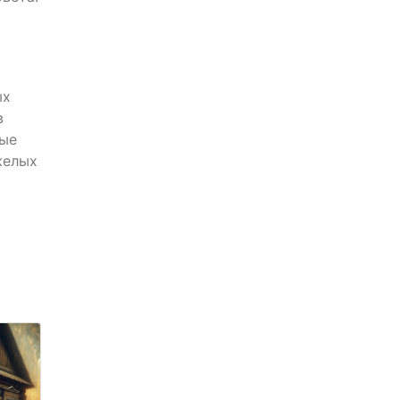
ых
в
ные
желых