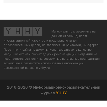
Материалы, размещенные на
данной странице, носят
информационный характер и предназначены для
образовательных целей, не являются ни рекламой, ни офертой.
Посетители сайта не должны использовать их в качестве
медицинских или любых других рекомендаций. Редакция не
несёт ответственности за возможные негативные последствия,
возникшие в результате использования информации,
размещенной на сайте yhhy.ru.
2016-2026 © Информационно-развлекательный
журнал
YHHY