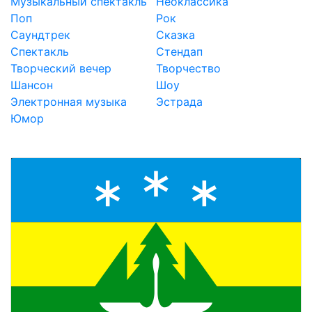
Музыкальный спектакль
Неоклассика
Поп
Рок
Саундтрек
Сказка
Спектакль
Стендап
Творческий вечер
Творчество
Шансон
Шоу
Электронная музыка
Эстрада
Юмор