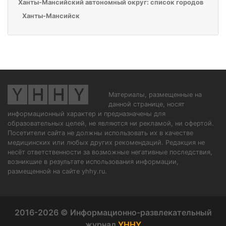
Ханты-Мансийский автономный округ: список городов
Ханты-Мансийск
Материалы, размещенные на
данной странице, носят
информационный характер и предназначены для
образовательных целей, не являются ни рекламой, ни офертой.
Посетители сайта не должны использовать их в качестве
медицинских или любых других рекомендаций. Редакция не
несёт ответственности за возможные негативные последствия,
возникшие в результате использования информации,
размещенной на сайте yhhy.ru.
2016-2026 © Информационно-развлекательный
журнал
YHHY