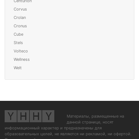
Centurion
Corvus
Crolan
Cronus
Cube
Stels
Volteco
Wellness
Welt
Материалы, размещенные на
данной странице, носят
информационный характер и предназначены для
образовательных целей, не являются ни рекламой, ни офертой.