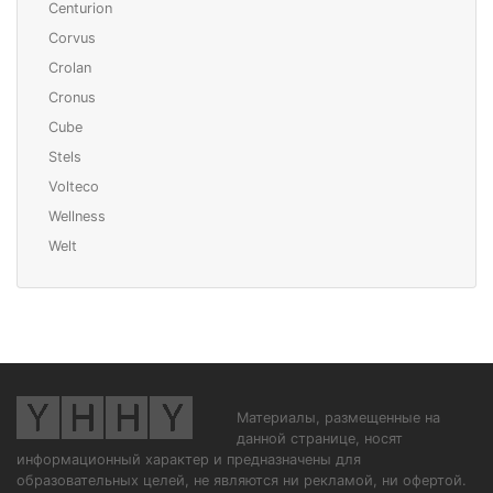
Centurion
Corvus
Crolan
Cronus
Cube
Stels
Volteco
Wellness
Welt
Материалы, размещенные на
данной странице, носят
информационный характер и предназначены для
образовательных целей, не являются ни рекламой, ни офертой.