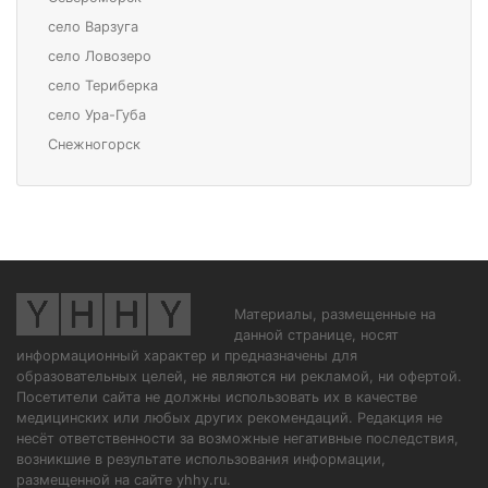
село Варзуга
село Ловозеро
село Териберка
село Ура-Губа
Снежногорск
Материалы, размещенные на
данной странице, носят
информационный характер и предназначены для
образовательных целей, не являются ни рекламой, ни офертой.
Посетители сайта не должны использовать их в качестве
медицинских или любых других рекомендаций. Редакция не
несёт ответственности за возможные негативные последствия,
возникшие в результате использования информации,
размещенной на сайте yhhy.ru.