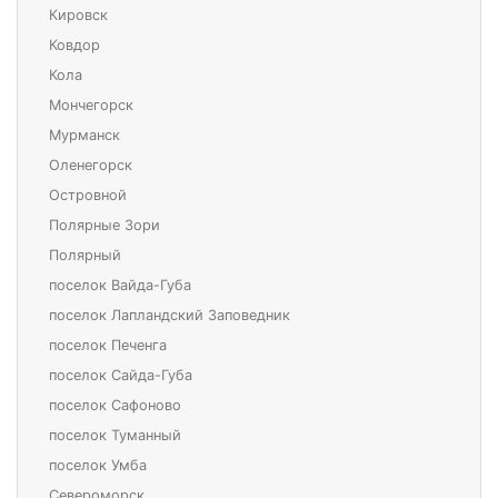
Кировск
Ковдор
Кола
Мончегорск
Мурманск
Оленегорск
Островной
Полярные Зори
Полярный
поселок Вайда-Губа
поселок Лапландский Заповедник
поселок Печенга
поселок Сайда-Губа
поселок Сафоново
поселок Туманный
поселок Умба
Североморск