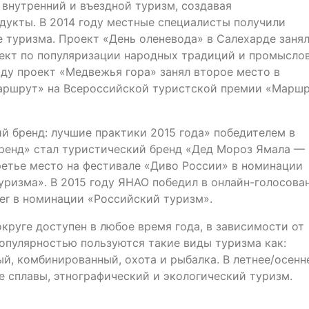
внутренний и въездной туризм, создавая
дукты. В 2014 году местные специалисты получили
е туризма. Проект «День оленевода» в Салехарде заня
ект по популяризации народных традиций и промыслов
году проект «Медвежья гора» занял второе место в
аршрут» на Всероссийской туристской премии «Марш
 бренд: лучшие практики 2015 года» победителем в
ренд» стал туристический бренд «Дед Мороз Ямала —
ретье место на фестивале «Диво России» в номинации
ризма». В 2015 году ЯНАО победил в онлайн-голосова
eler в номинации «Российский туризм».
руге доступен в любое время года, в зависимости от
популярностью пользуются такие виды туризма как:
й, комбинированный, охота и рыбалка. В летнее/осенн
е сплавы, этнографический и экологический туризм.