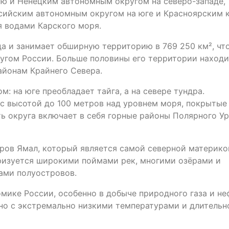
ью и Ненецким автономным округом на северо-западе,
нсийским автономным округом на юге и Красноярским 
я водами Карского моря.
да и занимает обширную территорию в 769 250 км², чт
угом России. Больше половины его территории находи
айонам Крайнего Севера.
: на юге преобладает тайга, а на севере тундра.
с высотой до 100 метров над уровнем моря, покрытые
ть округа включает в себя горные районы Полярного Ур
ров Ямал, который является самой северной материко
еризуется широкими поймами рек, многими озёрами и
ами полуостровов.
мике России, особенно в добыче природного газа и не
ано с экстремально низкими температурами и длительн