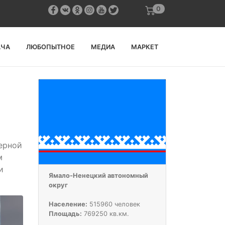
0
АЧА
ЛЮБОПЫТНОЕ
МЕДИА
МАРКЕТ
ерной
м
и
Ямало-Ненецкий автономный
округ
Население:
515960 человек
Площадь:
769250 кв.км.