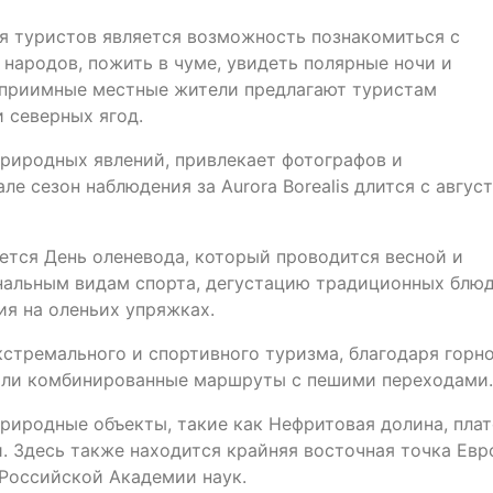
я туристов является возможность познакомиться с
ародов, пожить в чуме, увидеть полярные ночи и
теприимные местные жители предлагают туристам
 северных ягод.
природных явлений, привлекает фотографов и
е сезон наблюдения за Aurora Borealis длится с август
ется День оленевода, который проводится весной и
нальным видам спорта, дегустацию традиционных блюд
я на оленьих упряжках.
стремального и спортивного туризма, благодаря горн
 или комбинированные маршруты с пешими переходами.
риродные объекты, такие как Нефритовая долина, пла
. Здесь также находится крайняя восточная точка Евр
Российской Академии наук.