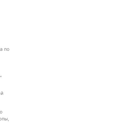
а по
,
ой
то
опы,