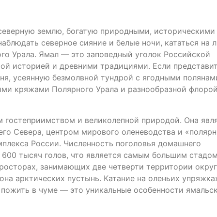
 северную землю, богатую природными, историческими
аблюдать северное сияние и белые ночи, кататься на 
го Урала. Ямал — это заповедный уголок Российской
атой историей и древними традициями. Если представи
еня, усеянную безмолвной тундрой с ягодными полянам
ыми кряжами Полярного Урала и разнообразной флорой
м гостеприимством и великолепной природой. Она явл
его Севера, центром мирового оленеводства и «поляр
мплекса России. Численность поголовья домашнего
е 600 тысяч голов, что является самым большим стадом
росторах, занимающих две четверти территории округ
она арктических пустынь. Катание на оленьих упряжка
 пожить в чуме — это уникальные особенности ямальс