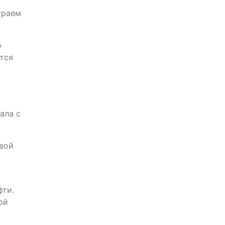
краем
о
тся
ала с
вой
фти.
ой