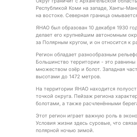
Округ граничит с Архангельской област
Республикой Коми на западе, Ханты-Ма
на востоке. Северная граница омываетс
ЯНАО был образован 10 декабря 1930 го
делает его крупнейшим автономным окр
за Полярным кругом, и он относится к р
Регион обладает разнообразным рельефом
Большинство территории - это равнины 
множеством озёр и болот. Западная час
высотами до 1472 метров.
На территории ЯНАО находится полуост
точкой округа. Пейзаж региона характ
болотами, а также расчленёнными берег
Этот регион играет важную роль в эконо
Условия жизни здесь суровые, что связ
полярной ночью зимой.