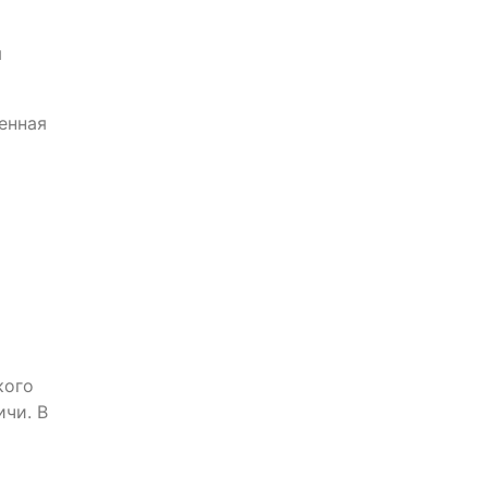
м
енная
кого
ичи. В