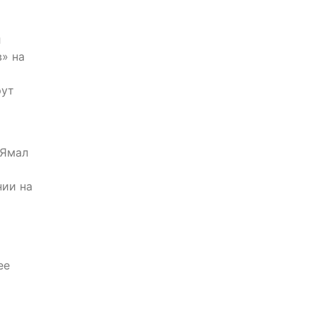
л
» на
рут
 Ямал
нии на
ее