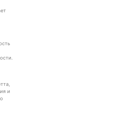
ает
ость
ости.
тта,
ия и
по