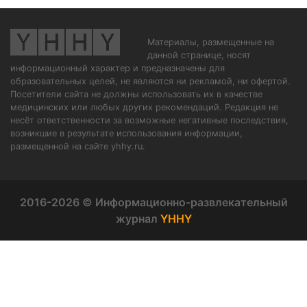
Материалы, размещенные на
данной странице, носят
информационный характер и предназначены для
образовательных целей, не являются ни рекламой, ни офертой.
Посетители сайта не должны использовать их в качестве
медицинских или любых других рекомендаций. Редакция не
несёт ответственности за возможные негативные последствия,
возникшие в результате использования информации,
размещенной на сайте yhhy.ru.
2016-2026 © Информационно-развлекательный
журнал
YHHY