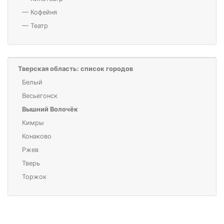
—
Кофейня
—
Театр
Тверская область: список городов
Белый
Весьегонск
Вышний Волочёк
Кимры
Конаково
Ржев
Тверь
Торжок