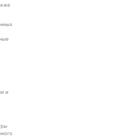
акже
ённых
дные
ии и
уры
нного