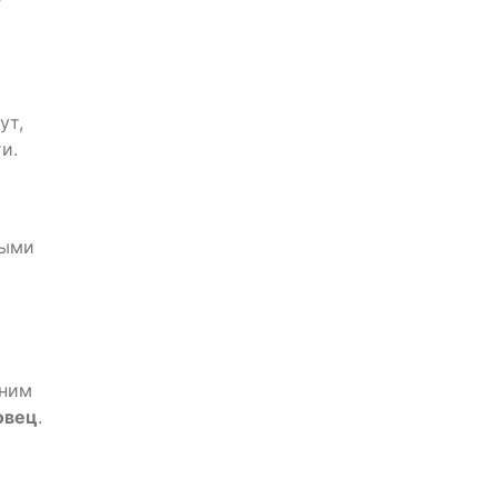
ут,
и.
х
ными
жним
овец
.