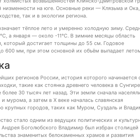
от холмистых возвышенностей Клинско-Дмитровской г
 низменности на юге. Основные реки — Клязьма и Ока,
одстве, так и в экологии региона.
означает тёплое лето и умеренно холодную зиму. Сред
C, а января — около -11°C. В зимние месяцы область
 который достигает толщины до 55 см. Годовое
до 600 мм, при этом основной их объём выпадает летом
ка
йших регионов России, история которого начинается 
ходки, такие как стоянка древнего человека в Сунгире
более 30 тысяч лет назад. Эти земли сначала населял
 и мурома, а затем в X веке началась славянская
 крупных городов, таких как Муром, Суздаль и Влади
ество стало одним из ведущих политических и культур
я Андрея Боголюбского Владимир был избран столицей
ельства знаменитых белокаменных храмов и развития