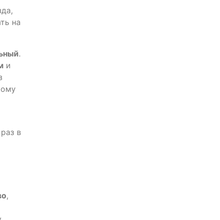
да,
ть на
льный
.
м
и
з
тому
раз в
во
,
у