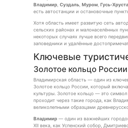
Владимир
,
Суздаль
,
Муром
,
Гусь-Хруст
есть автостанции и остановочные пункт
Хотя область имеет развитую сеть автод
сельских районах и малонаселённых пун
некоторых случаях лучше всего передви
заповедники и удалённые достопримеча
Ключевые туристич
Золотое кольцо России
Владимирская область — один из ключе
Золотое кольцо России, который включ
культуры. Золотое кольцо — это символ
проходит через такие города, как Влади
великолепными образцами древнерусско
Владимир
— один из важнейших городов
XII века, как Успенский собор, Дмитрие