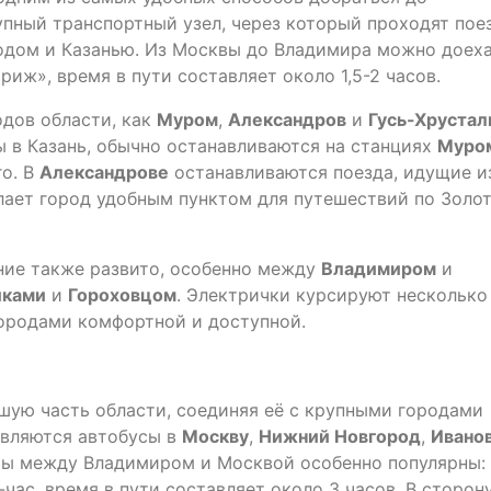
пный транспортный узел, через который проходят поез
дом и Казанью. Из Москвы до Владимира можно доеха
иж», время в пути составляет около 1,5-2 часов.
одов области, как
Муром
,
Александров
и
Гусь-Хруста
 в Казань, обычно останавливаются на станциях
Муро
го. В
Александрове
останавливаются поезда, идущие и
лает город удобным пунктом для путешествий по Золо
ие также развито, особенно между
Владимиром
и
иками
и
Гороховцом
. Электрички курсируют несколько 
городами комфортной и доступной.
шую часть области, соединяя её с крупными городами
вляются автобусы в
Москву
,
Нижний Новгород
,
Ивано
ты между Владимиром и Москвой особенно популярны:
ас, время в пути составляет около 3 часов. В сторон