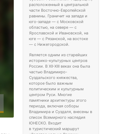
расположенный в центральной
части Восточно-Европейской
равнины. Граничит на западе и
юго-западе — с Московской
областью, на севере — с
Ярославской и Ивановской, на
юге — с Рязанской, на востоке
— с Нижегородской.
Является одним из старейших
историко-культурных центров
России. В XII-XIII веках она была
частью Владимиро-
Суздальского княжества,
которое было важным
политическим и культурным
центром Руси. Многие
памятники архитектуры этого
периода, включая соборы
Владимира и Суздаля, внесены в
список Всемирного наследия
ЮНЕСКО. Входит
в туристический маршрут