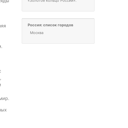
ряды
«Золотое кольцо России».
Россия: список городов
няя
Москва
.
с
,
и
мир.
ных