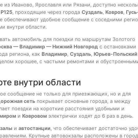
е из Иваново, Ярославля или Рязани, доступно несколь
и
Р125
, проходящие через города
Суздаль
,
Ковров
,
Гусь
же обеспечивают удобное сообщение с соседними реги
и внутри области.
вать автомобиль для поездки по маршрутам Золотого
сква — Владимир — Нижний Новгород
с остановками
ода региона, как
Владимир
,
Суздаль
,
Юрьев-Польский
в целом хорошее, с частыми ремонтами и обустроенным
те внутри области
ое сообщение не только для приезжающих, но и для
орожная сеть
покрывает основные города, а между
лает поездки на короткие расстояния удобными и
миром
и
Ковровом
электрички ходят до 6 раз в день.
кзалы
и
автостанции
, что обеспечивает достаточно уд
равлениям. Крупные автовокзалы расположены в горо