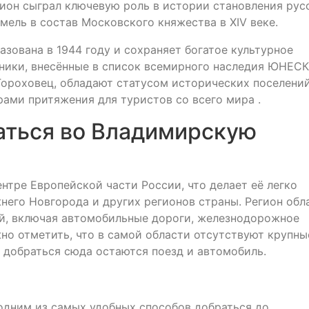
ион сыграл ключевую роль в истории становления рус
емель в состав Московского княжества в XIV веке.
зована в 1944 году и сохраняет богатое культурное
ники, внесённые в список всемирного наследия ЮНЕСК
 Гороховец, обладают статусом исторических поселени
рами притяжения для туристов со всего мира .
раться во Владимирскую
нтре Европейской части России, что делает её легко
него Новгорода и других регионов страны. Регион обл
й, включая автомобильные дороги, железнодорожное
о отметить, что в самой области отсутствуют крупны
 добраться сюда остаются поезд и автомобиль.
дним из самых удобных способов добраться до