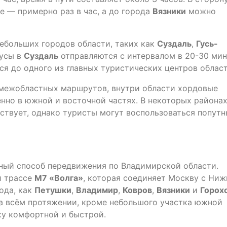
 — примерно раз в час, а до города
Вязники
можно
ебольших городов области, таких как
Суздаль
,
Гусь-
бусы в
Суздаль
отправляются с интервалом в 20-30 мин
ся до одного из главных туристических центров област
 межобластных маршрутов, внутри области хордовые
нно в южной и восточной частях. В некоторых района
ствует, однако туристы могут воспользоваться попут
ый способ передвижения по Владимирской области.
й трассе
М7 «Волга»
, которая соединяет Москву с Ни
ода, как
Петушки
,
Владимир
,
Ковров
,
Вязники
и
Горох
на всём протяжении, кроме небольшого участка южной
ку комфортной и быстрой.