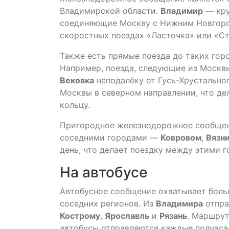
Владимирской области.
Владимир
— кру
соединяющие Москву с Нижним Новгоро
скоростных поездах «Ласточка» или «Стр
Также есть прямые поезда до таких гор
Например, поезда, следующие из Москвы
Вековка
неподалёку от Гусь-Хрустально
Москвы в северном направлении, что де
кольцу.
Пригородное железнодорожное сообщен
соседними городами —
Ковровом
,
Вязн
день, что делает поездку между этими 
На автобусе
Автобусное сообщение охватывает боль
соседних регионов. Из
Владимира
отпра
Кострому
,
Ярославль
и
Рязань
. Маршру
автобусы отправляются каждые полчаса-ч