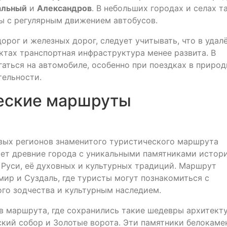
альный
и
Александров
. В небольших городах и селах т
ы с регулярным движением автобусов.
орог и железных дорог, следует учитывать, что в удал
ктах транспортная инфраструктура менее развита. В
гаться на автомобиле, особенно при поездках в приро
тельности.
еские маршруты
вых регионов знаменитого туристического маршрута
ает древние города с уникальными памятниками истор
 Руси, её духовных и культурных традиций. Маршрут
мир и Суздаль, где туристы могут познакомиться с
го зодчества и культурным наследием.
 маршрута, где сохранились такие шедевры архитект
вский собор и Золотые ворота. Эти памятники белокаме