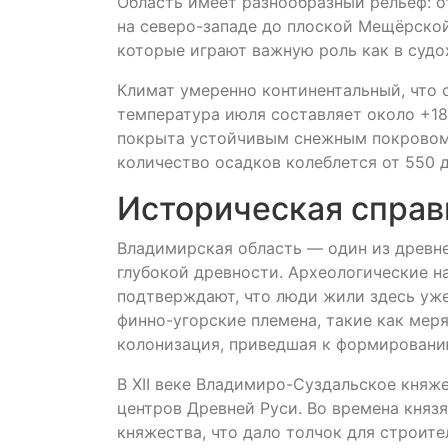
Область имеет разнообразный рельеф: 
на северо-западе до плоской Мещёрской
которые играют важную роль как в судох
Климат умеренно континентальный, что 
температура июля составляет около +18°
покрыта устойчивым снежным покровом,
количество осадков колеблется от 550 
Историческая справ
Владимирская область — один из древне
глубокой древности. Археологические на
подтверждают, что люди жили здесь уже 
финно-угорские племена, такие как меря
колонизация, приведшая к формированию
В XII веке Владимиро-Суздальское княж
центров Древней Руси. Во времена княз
княжества, что дало толчок для строит