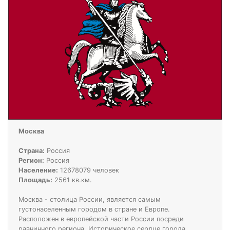
Москва
Страна:
Россия
Регион:
Россия
Население:
12678079 человек
Площадь:
2561 кв.км.
Москва - столица России, является самым
густонаселенным городом в стране и Европе.
Расположен в европейской части России посреди
равнинного региона. Историческое сердце города,