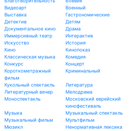
Благотворительность
Боевик
Видеоарт
Военный
Выставка
Гастрономические
Детектив
Детям
Документальное кино
Драма
Иммерсивный театр
Интерактив
Искусство
История
Кино
Кинопоказ
Классическая музыка
Комедия
Конкурс
Концерт
Короткометражный
Криминальный
фильм
Кукольный спектакль
Литература
Литературный вечер
Мелодрама
Моноспектакль
Московский еврейский
кинофестиваль
Музыка
Музыкальный спектакль
Музыкальный фильм
Мультфильм
Мюзикл
Ненормативная лексика