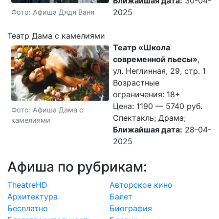
Ближайшая дата:
30-04-
2025
Фото: Афиша Дядя Ваня
Театр Дама с камелиями
Театр «Школа
современной пьесы»
,
ул. Неглинная, 29, стр. 1
Возрастные
ограничения: 18+
Цена: 1190 — 5740 руб.
Фото: Афиша Дама с
Спектакль; Драма;
камелиями
Ближайшая дата:
28-04-
2025
Афиша по рубрикам:
TheatreHD
Авторское кино
Архитектура
Балет
Бесплатно
Биография