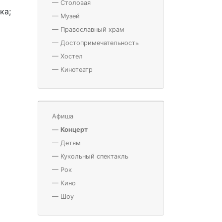
—
Столовая
ка;
—
Музей
—
Православный храм
—
Достопримечательность
—
Хостел
—
Кинотеатр
Афиша
—
Концерт
—
Детям
—
Кукольный спектакль
—
Рок
—
Кино
—
Шоу