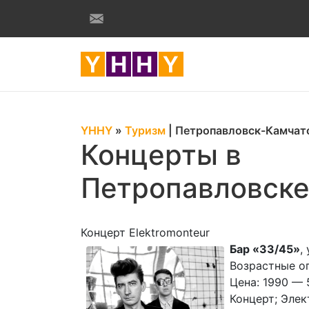
YHHY
»
Туризм
|
Петропавловск-Камчат
Концерты в
Петропавловск
Концерт Elektromonteur
Бар «33/45»
,
Возрастные ог
Цена: 1990 — 
Концерт; Элек