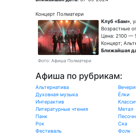
Концерт Полматери
Клуб «Бам»
, 
Возрастные ог
Цена: 2100 — 
Концерт; Альт
Ближайшая да
Фото: Афиша Полматери
Афиша по рубрикам:
Альтернатива
Вечери
Духовная музыка
Ёлки
Интерактив
Класси
Литературные чтения
Метал
Панк
Песочн
Рок
Ска
Фестиваль
Фолк