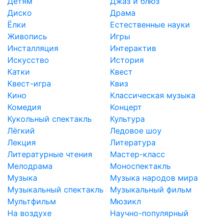
Детям
Джаз и блюз
Диско
Драма
Ёлки
Естественные науки
Живопись
Игры
Инсталляция
Интерактив
Искусство
История
Катки
Квест
Квест-игра
Квиз
Кино
Классическая музыка
Комедия
Концерт
Кукольный спектакль
Культура
Лёгкий
Ледовое шоу
Лекция
Литература
Литературные чтения
Мастер-класс
Мелодрама
Моноспектакль
Музыка
Музыка народов мира
Музыкальный спектакль
Музыкальный фильм
Мультфильм
Мюзикл
На воздухе
Научно-популярный