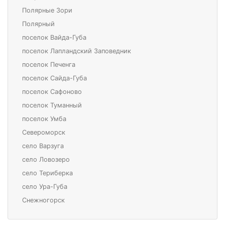
Полярные Зори
Полярный
поселок Вайда-Губа
поселок Лапландский Заповедник
поселок Печенга
поселок Сайда-Губа
поселок Сафоново
поселок Туманный
поселок Умба
Североморск
село Варзуга
село Ловозеро
село Териберка
село Ура-Губа
Снежногорск