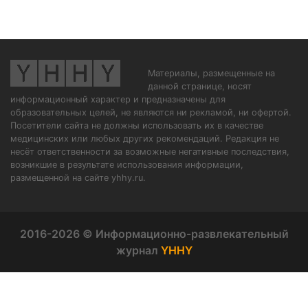
Материалы, размещенные на
данной странице, носят
информационный характер и предназначены для
образовательных целей, не являются ни рекламой, ни офертой.
Посетители сайта не должны использовать их в качестве
медицинских или любых других рекомендаций. Редакция не
несёт ответственности за возможные негативные последствия,
возникшие в результате использования информации,
размещенной на сайте yhhy.ru.
2016-2026 © Информационно-развлекательный
журнал
YHHY