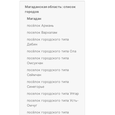
Магаданская область: список
городов
Магадан
посёлок Армань
поселок Вархалам
посёлок городского типа
Дебин
посёлок городского типа Ола
поселок городского типа
Омсукчан
поселок городского типа
Сеймчан
посёлок городского типа
Синегорье
поселок городского типа Уптар
поселок городского типа Усть-
Омчуг
посёлок городского типа