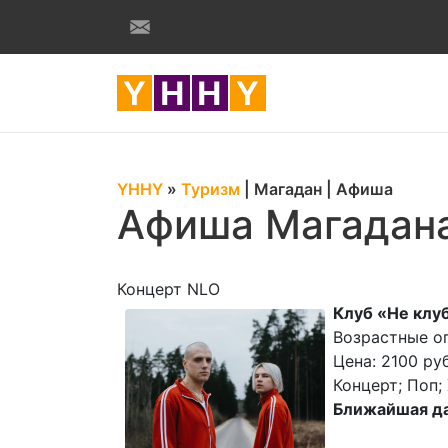
YHHY
»
Туризм
|
Магадан
|
Афиша
Афиша Магадана
Концерт NLO
Клуб «Не клу
Возрастные ог
Цена: 2100 руб
Концерт; Поп; 
Ближайшая да