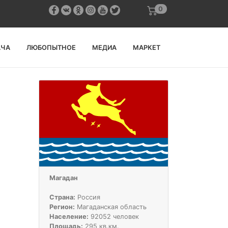
0
АЧА
ЛЮБОПЫТНОЕ
МЕДИА
МАРКЕТ
Магадан
Страна:
Россия
Регион:
Магаданская область
Население:
92052 человек
Площадь:
295 кв.км.