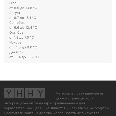
Июль
от 8.5 до 13.8 °С
Август
от 9.7 до 15.1 °С
Сентябрь
от 6.6 до 12.4 °С
Октябрь
от 1.8 до 7.0 °С
Ноябрь
от -4.5 до 0.0 °С
Декабрь
от -8.4 до -3.9 °С
Материалы, размещенные на
данной странице, носят
информационный характер и предназначены для
образовательных целей, не являются ни рекламой, ни офертой.
Посетители сайта не должны использовать их в качестве