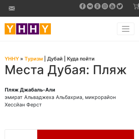
YHHY
»
Туризм
|
Дубай
|
Куда пойти
Места Дубая: Пляж
Пляж Джа­баль-Али
эмират Альваджеха Альбахриа, микрорайон
Хессйан Ферст