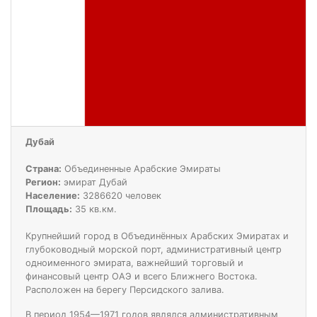
Дубай
Страна:
Объединенные Арабские Эмираты
Регион:
эмират Дубай
Население:
3286620 человек
Площадь:
35 кв.км.
Крупнейший город в Объединённых Арабских Эмиратах и
глубоководный морской порт, административный центр
одноименного эмирата, важнейший торговый и
финансовый центр ОАЭ и всего Ближнего Востока.
Расположен на берегу Персидского залива.
В период 1954—1971 годов являлся административным