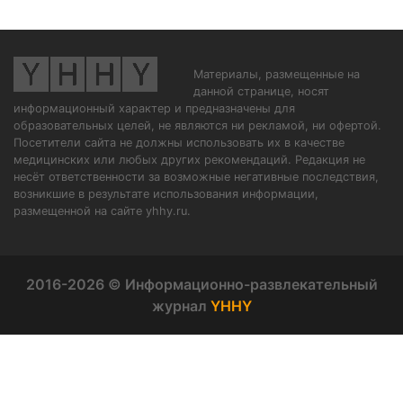
Материалы, размещенные на
данной странице, носят
информационный характер и предназначены для
образовательных целей, не являются ни рекламой, ни офертой.
Посетители сайта не должны использовать их в качестве
медицинских или любых других рекомендаций. Редакция не
несёт ответственности за возможные негативные последствия,
возникшие в результате использования информации,
размещенной на сайте yhhy.ru.
2016-2026 © Информационно-развлекательный
журнал
YHHY