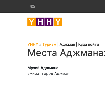
YHHY
»
Туризм
|
Аджман
|
Куда пойти
Места Аджмана
Музей Аджмана
эмират город Аджман