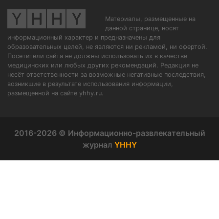
Материалы, размещенные на
данной странице, носят
информационный характер и предназначены для
образовательных целей, не являются ни рекламой, ни офертой.
Посетители сайта не должны использовать их в качестве
медицинских или любых других рекомендаций. Редакция не
несёт ответственности за возможные негативные последствия,
возникшие в результате использования информации,
размещенной на сайте yhhy.ru.
2016-2026 © Информационно-развлекательный
журнал
YHHY