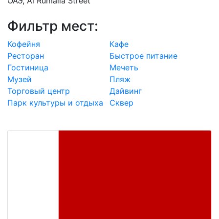
ОАЭ, Al Rumaila Street
Фильтр мест:
Кофейня
Кафе
Ресторан
Быстрое питание
Гостиница
Мечеть
Музей
Пляж
Торговый центр
Дайвинг
Парк культуры и отдыха
Сквер