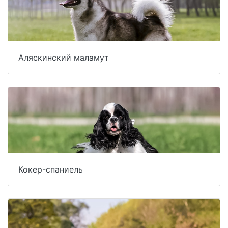
Аляскинский маламут
Кокер-спаниель