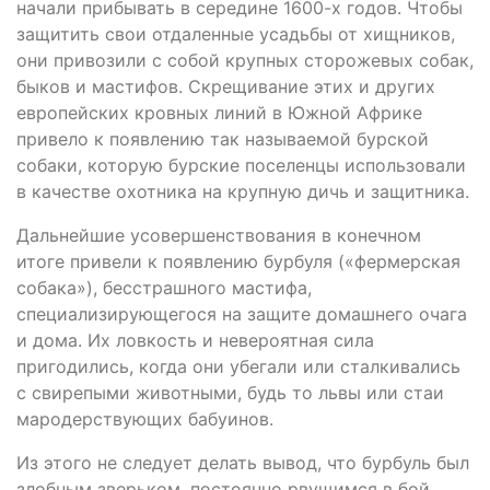
начали прибывать в середине 1600-х годов. Чтобы
защитить свои отдаленные усадьбы от хищников,
они привозили с собой крупных сторожевых собак,
быков и мастифов. Скрещивание этих и других
европейских кровных линий в Южной Африке
привело к появлению так называемой бурской
собаки, которую бурские поселенцы использовали
в качестве охотника на крупную дичь и защитника.
Дальнейшие усовершенствования в конечном
итоге привели к появлению бурбуля («фермерская
собака»), бесстрашного мастифа,
специализирующегося на защите домашнего очага
и дома. Их ловкость и невероятная сила
пригодились, когда они убегали или сталкивались
с свирепыми животными, будь то львы или стаи
мародерствующих бабуинов.
Из этого не следует делать вывод, что бурбуль был
злобным зверьком, постоянно рвущимся в бой.