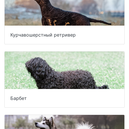
Курчавошерстный ретривер
Барбет