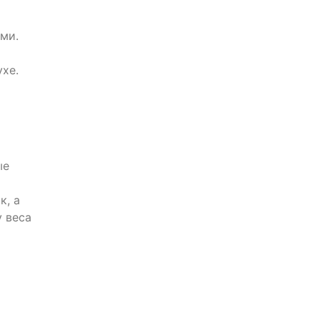
ми.
хе.
ые
к, а
у веса