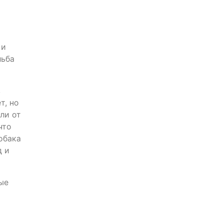
 и
льба
в
т, но
ли от
что
обака
д и
ые