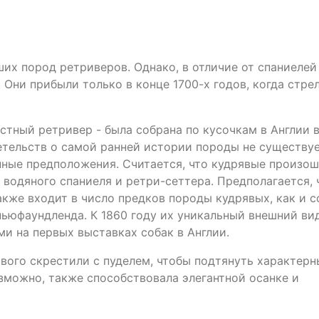
их пород ретриверов. Однако, в отличие от спаниелей
. Они прибыли только в конце 1700-х годов, когда стре
стный ретривер - была собрана по кусочкам в Англии 
етельств о самой ранней истории породы не существуе
ные предположения. Считается, что кудрявые произош
 водяного спаниеля и ретри-сеттера. Предполагается, 
акже входит в число предков породы кудрявых, как и с
ьюфаундленда. К 1860 году их уникальный внешний ви
и на первых выставках собак в Англии.
рявого скрестили с пуделем, чтобы подтянуть характерн
озможно, также способствовала элегантной осанке и