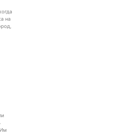
когда
а на
ород,
ли
ь
 Им