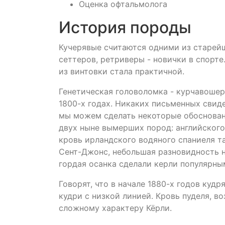
Оценка офтальмолога
История породы
Кучерявые считаются одними из старейш
сеттеров, ретриверы - новички в спорте
из винтовки стала практичной.
Генетическая головоломка - курчавошер
1800-х годах. Никаких письменных свид
мы можем сделать некоторые обоснован
двух ныне вымерших пород: английского
кровь ирландского водяного спаниеля т
Сент-Джонс, небольшая разновидность н
гордая осанка сделали керли популярным
Говорят, что в начале 1880-х годов куд
кудри с низкой линией. Кровь пуделя, в
сложному характеру Кёрли.