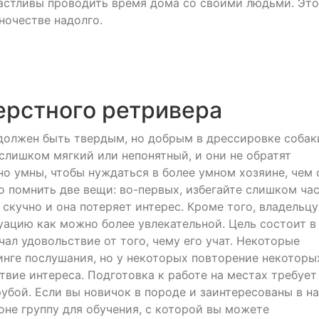
частливы проводить время дома со своими людьми. Это
ночестве надолго.
рстного ретривера
должен быть твердым, но добрым в дрессировке собак
слишком мягкий или непонятный, и они не обратят
но умны, чтобы нуждаться в более умном хозяине, чем 
о помнить две вещи: во-первых, избегайте слишком ча
 скучно и она потеряет интерес. Кроме того, владельцу
уацию как можно более увлекательной. Цель состоит в
чал удовольствие от того, чему его учат. Некоторые
нге послушания, но у некоторых повторение некоторы
твие интереса. Подготовка к работе на местах требует
убой. Если вы новичок в породе и заинтересованы в н
оне группу для обучения, с которой вы можете