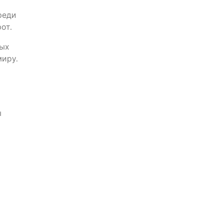
реди
от.
вых
миру.
ы