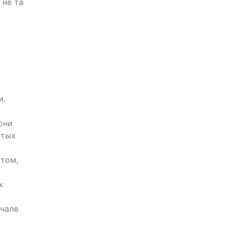
 не та
и.
они
стых
 том,
х
ачале