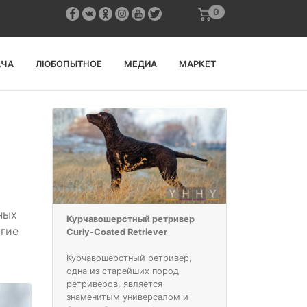
0
АЧА
ЛЮБОПЫТНОЕ
МЕДИА
МАРКЕТ
ных
Курчавошерстный ретривер
угие
Curly-Coated Retriever
Курчавошерстный ретривер,
одна из старейших пород
ретриверов, является
знаменитым универсалом и