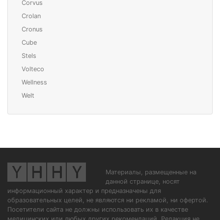
Corvus
Crolan
Cronus
Cube
Stels
Volteco
Wellness
Welt
Материалы, размещенные на
данной странице, носят
информационный характер и предназначены для
образовательных целей, не являются ни рекламой, ни офертой.
Посетители сайта не должны использовать их в качестве
медицинских или любых других рекомендаций. Редакция не