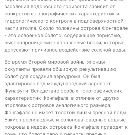
засоления водоносного горизонта зависит от
конкретных топографических характеристик и
гидрологического контроля в подповерхностной
части атолла. Около половины острова Фонгафале
- это освоенное болото, содержащее пористые,
высокопроницаемые коралловые блоки, которые
допускают приливное воздействие соленой воды.
Во время Второй мировой войны японцы-
оккупанты провели обширную рекультивацию
болот для создания аэродрома. Он был
адаптирован под международный аэропорт
Фунафути. Вследствие особых топографических
характеристик Фонгафале, в отличие от других
атолловых островов аналогичного размера,
Фонгафале не имеет толстой линзы пресной воды.
Узкие пресноводные и солоноватоводные водные
покровы в недрах островка Фонгафале приводят к
тому, что болота таро и ресурсы пресных