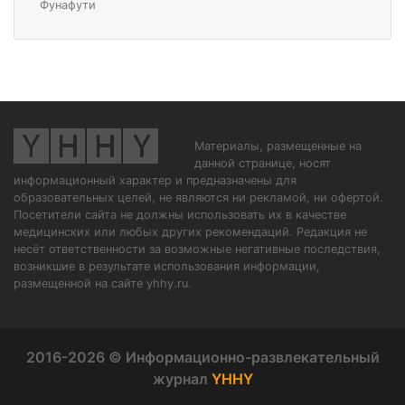
Фунафути
Материалы, размещенные на
данной странице, носят
информационный характер и предназначены для
образовательных целей, не являются ни рекламой, ни офертой.
Посетители сайта не должны использовать их в качестве
медицинских или любых других рекомендаций. Редакция не
несёт ответственности за возможные негативные последствия,
возникшие в результате использования информации,
размещенной на сайте yhhy.ru.
2016-2026 © Информационно-развлекательный
журнал
YHHY