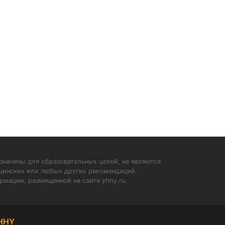
значены для образовательных целей, не являются
ицинских или любых других рекомендаций.
рмации, размещенной на сайте yhhy.ru.
HHY