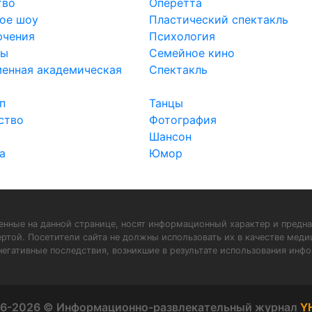
тво
Оперетта
ое шоу
Пластический спектакль
ючения
Психология
сы
Семейное кино
енная академическая
Спектакль
а
п
Танцы
ство
Фотография
Шансон
а
Юмор
нные на данной странице, носят информационный характер и предна
ертой. Посетители сайта не должны использовать их в качестве мед
негативные последствия, возникшие в результате использования инфо
6-2026 © Информационно-развлекательный журнал
Y