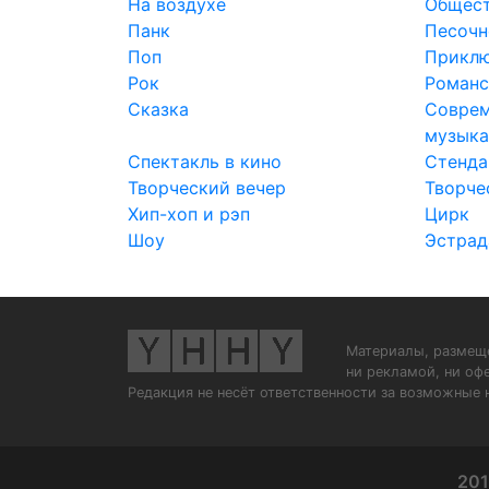
На воздухе
Общес
Панк
Песочн
Поп
Прикл
Рок
Роман
Сказка
Соврем
музык
Спектакль в кино
Стенда
Творческий вечер
Творче
Хип-хоп и рэп
Цирк
Шоу
Эстрад
Материалы, размеще
ни рекламой, ни оф
Редакция не несёт ответственности за возможные 
201