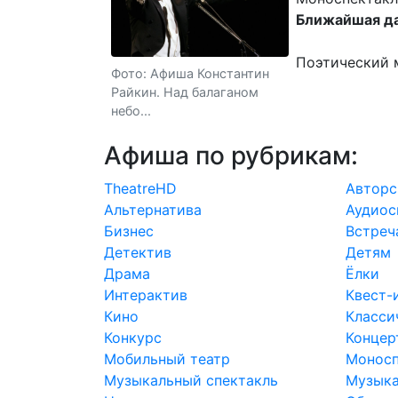
Ближайшая да
Поэтический 
Фото: Афиша Константин
Райкин. Над балаганом
небо...
Афиша по рубрикам:
TheatreHD
Авторс
Альтернатива
Аудиос
Бизнес
Встреч
Детектив
Детям
Драма
Ёлки
Интерактив
Квест-
Кино
Класси
Конкурс
Концер
Мобильный театр
Моносп
Музыкальный спектакль
Музыка