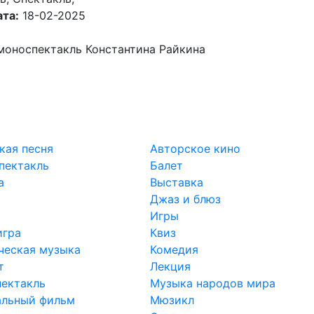
та:
18-02-2025
моноспектакль Константина Райкина
кая песня
Авторское кино
пектакль
Балет
а
Выставка
Джаз и блюз
Игры
игра
Квиз
ческая музыка
Комедия
т
Лекция
ектакль
Музыка народов мира
льный фильм
Мюзикл