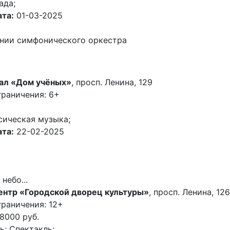
ада;
та:
01-03-2025
нии симфонического оркестра
ал «Дом учёных»
, просп. Ленина, 129
граничения: 6+
сическая музыка;
та:
22-02-2025
небо...
ентр «Городской дворец культуры»
, просп. Ленина, 126
раничения: 12+
8000 руб.
; Спектакль;