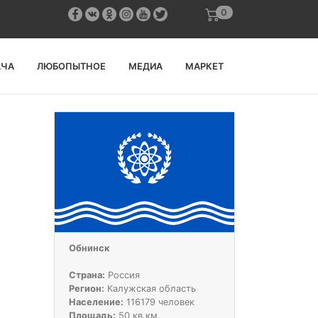
0
АЧА
ЛЮБОПЫТНОЕ
МЕДИА
МАРКЕТ
Обнинск
Страна:
Россия
Регион:
Калужская область
Население:
116179 человек
Площадь:
50 кв.км.