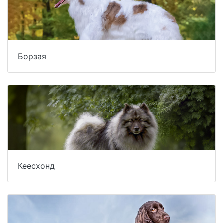
Борзая
Кеесхонд