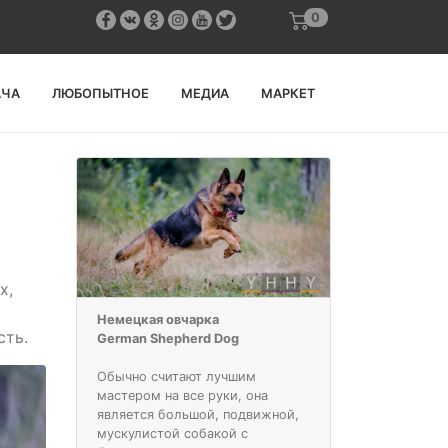
0
АЧА
ЛЮБОПЫТНОЕ
МЕДИА
МАРКЕТ
х,
Немецкая овчарка
сть.
German Shepherd Dog
Обычно считают лучшим
мастером на все руки, она
является большой, подвижной,
мускулистой собакой с