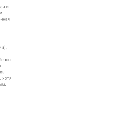
ач и
ми
енная
й),
т
бенно
и
 вы
, хотя
ым.