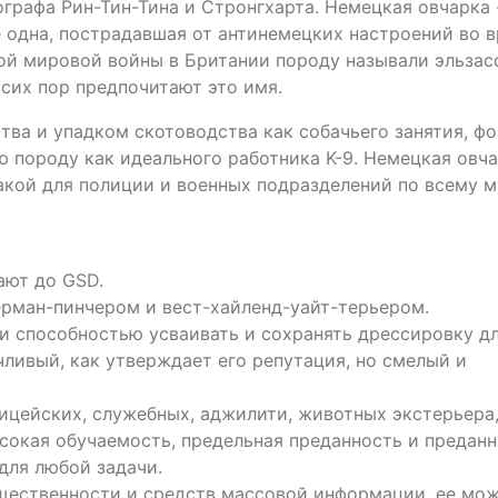
графа Рин-Тин-Тина и Стронгхарта. Немецкая овчарка 
е одна, пострадавшая от антинемецких настроений во 
ой мировой войны в Британии породу называли эльзас
 сих пор предпочитают это имя.
ва и упадком скотоводства как собачьего занятия, фо
 породу как идеального работника K-9. Немецкая овч
акой для полиции и военных подразделений по всему м
ают до GSD.
ерман-пинчером и вест-хайленд-уайт-терьером.
 и способностью усваивать и сохранять дрессировку д
чливый, как утверждает его репутация, но смелый и
ицейских, служебных, аджилити, животных экстерьера
сокая обучаемость, предельная преданность и предан
для любой задачи.
щественности и средств массовой информации, ее мо