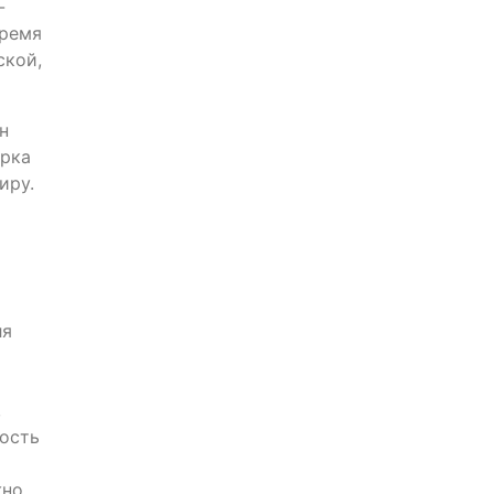
-
время
ской,
н
арка
иру.
ля
,
ность
жно