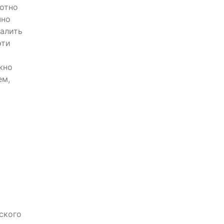
лотно
чно
далить
эти
жно
ем,
ского