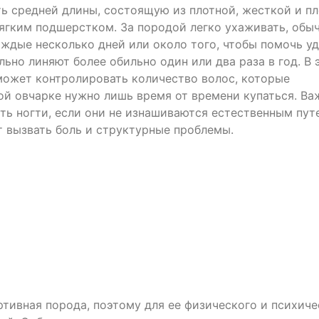
ь средней длины, состоящую из плотной, жесткой и п
ягким подшерстком. За породой легко ухаживать, обы
аждые несколько дней или около того, чтобы помочь у
ьно линяют более обильно один или два раза в год. В 
может контролировать количество волос, которые
ой овчарке нужно лишь время от времени купаться. Ва
ь ногти, если они не изнашиваются естественным пут
 вызвать боль и структурные проблемы.
ртивная порода, поэтому для ее физического и психиче