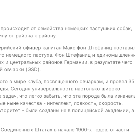
) происходит от семейства немецких пастушьих собак,
ипу от района к району.
лерийский офицер капитан Макс фон Штефаниц постави
ого немецкого пастуха. Фон Штефаниц и единомышленн
х и центральных районов Германии, в результате чего
й овчарки (GSD).
го в мире клуба, посвященного овчаркам, и провел 35
ды. Сегодня универсальность настолько широко
задач, что легко забыть, что эта порода была изначал
е ныне качества - интеллект, ловкость, скорость,
торитет - были созданы не в полицейской академии, а
Соединенных Штатах в начале 1900-х годов, отчасти