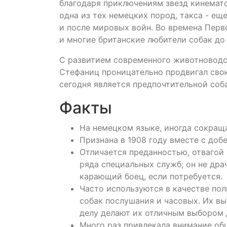
благодаря приключениям звезд кинемато
одна из тех немецких пород, такса - ещ
и после мировых войн. Во времена Перв
и многие британские любители собак до
С развитием современного животноводст
Стефаниц проницательно продвигал свою
сегодня является предпочтительной соб
Факты
На немецком языке, иногда сокращ
Признана в 1908 году вместе с доб
Отличается преданностью, отвагой
ряда специальных служб; он не дра
карающий боец, если потребуется.
Часто используются в качестве пол
собак послушания и часовых. Их вы
делу делают их отличным выбором 
Много раз привлекала внимание об