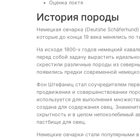
Оценка локтя
История породы
Немецкая овчарка (Deutshe Schäferhund
которые до конца 19 века менялись по т
На исходе 1800-х годов немецкий кава
перед собой задачу вырастить идеальн
скрестили различные породы из северны
появились предки современной немецко
Фон Штефаниц стал соучредителем перво
продвижении и совершенствовании поро
используется для выполнения множества 
создана для содержания овец. Знамениты
скрытность и в целом непоколебимый ав
пастбище для овец.
Немецкие овчарки стали популярными в 