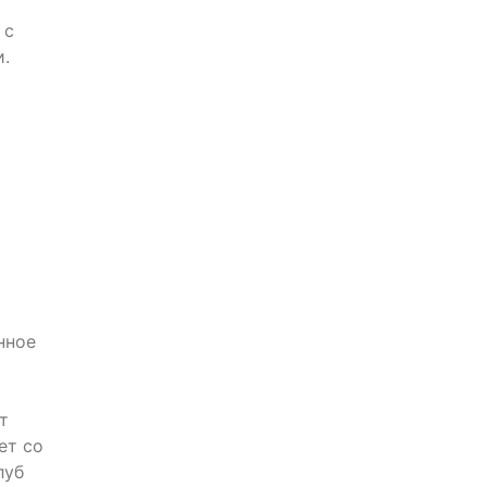
 с
и.
т
нное
т
ет со
луб