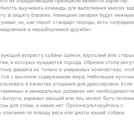
, что их определяющим признаком является характер:
собность выучивать команды для выполнения многих зад
рту. в защиту близких. Немецкие овчарки будут нежны
ами, но, как гласит стандарт породы, есть «определ
емедленной и неразборчивой дружбе».
твующий возрасту собаки (щенок, взрослый или старши
тва, в которых нуждается порода. Обрезки стола могу
тому давайте их только в умеренных количествах, осо
уктов с высоким содержанием жира. Небольшие кусочк
ользовать в качестве угощения для дрессировки. Если
итаминных и минеральных добавках нет необходимости
 йогурта, вареных овощей или яиц может быть полезн
сны для собак, а какие нет. Проконсультируйтесь с
о опасения по поводу веса или диеты вашей собаки.