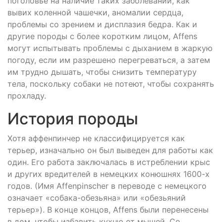
поголовье на наличие таких заболеваний, как
вывих коленной чашечки, аномалии сердца,
проблемы со зрением и дисплазия бедра. Как и
другие породы с более коротким лицом, Affens
могут испытывать проблемы с дыханием в жаркую
погоду, если им разрешено перегреваться, а затем
им трудно дышать, чтобы снизить температуру
тела, поскольку собаки не потеют, чтобы сохранять
прохладу.
История породы
Хотя аффенпинчер не классифицируется как
терьер, изначально он был выведен для работы как
один. Его работа заключалась в истреблении крыс
и других вредителей в немецких конюшнях 1600-х
годов. (Имя Affenpinscher в переводе с немецкого
означает «собака-обезьяна» или «обезьяний
терьер»). В конце концов, Affens были перенесены
в дом, чтобы избавить кухню от мышей. Со