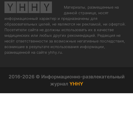
Материалы, размещенные на
данной странице, носят
информационный характер и предназначены для
образовательных целей, не являются ни рекламой, ни офертой.
Посетители сайта не должны использовать их в качестве
медицинских или любых других рекомендаций. Редакция не
несёт ответственности за возможные негативные последствия,
возникшие в результате использования информации,
размещенной на сайте yhhy.ru.
2016-2026 © Информационно-развлекательный
журнал
YHHY