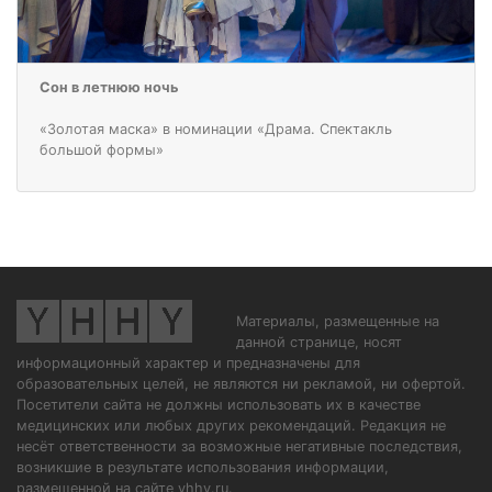
Сон в летнюю ночь
«Золотая маска» в номинации «Драма. Спектакль
большой формы»
Материалы, размещенные на
данной странице, носят
информационный характер и предназначены для
образовательных целей, не являются ни рекламой, ни офертой.
Посетители сайта не должны использовать их в качестве
медицинских или любых других рекомендаций. Редакция не
несёт ответственности за возможные негативные последствия,
возникшие в результате использования информации,
размещенной на сайте yhhy.ru.