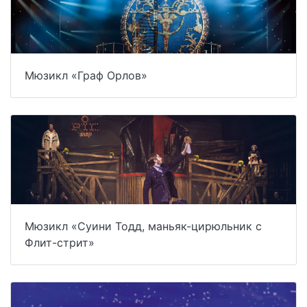
Мюзикл «Граф Орлов»
Мюзикл «Суини Тодд, маньяк-цирюльник с
Флит-стрит»