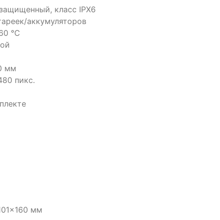
защищенный, класс IPX6
тареек/аккумуляторов
 60 °C
ной
0 мм
80 пикс.
плекте
101x160 мм