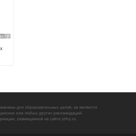
ix
значены для образовательных целей, не являются
ицинских или любых других рекомендаций.
рмации, размещенной на сайте yhhy.ru.