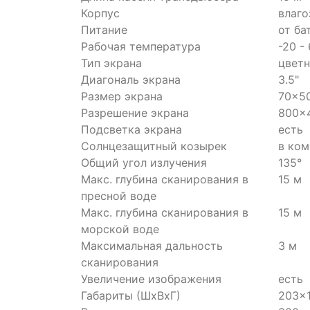
Корпус
влаго
Питание
от ба
Рабочая температура
-20 -
Тип экрана
цвет
Диагональ экрана
3.5"
Размер экрана
70x5
Разрешение экрана
800x4
Подсветка экрана
есть
Солнцезащитный козырек
в ком
Общий угол излучения
135°
Макс. глубина сканирования в
15 м
пресной воде
Макс. глубина сканирования в
15 м
морской воде
Максимальная дальность
3 м
сканирования
Увеличение изображения
есть
Габариты (ШхВхГ)
203x