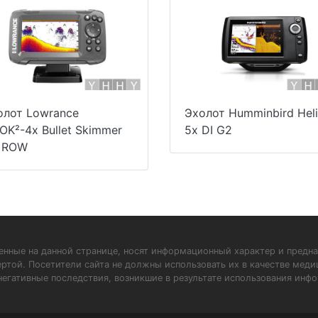
олот Lowrance
Эхолот Humminbird Hel
OK²-4x Bullet Skimmer
5x DI G2
 ROW
нные на данной странице, носят информационный характер и предна
ертой. Посетители сайта не должны использовать их в качестве мед
негативные последствия, возникшие в результате использования инфо