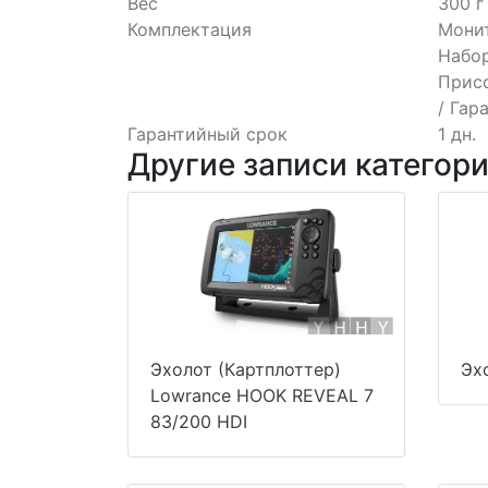
Вес
300 г
Комплектация
Монит
Набор
Присо
/ Гар
Гарантийный срок
1 дн.
Другие записи категор
Эхолот (Картплоттер)
Эх
Lowrance HOOK REVEAL 7
83/200 HDI