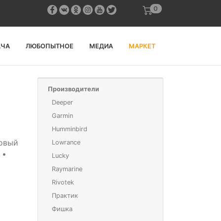
0
АЧА
ЛЮБОПЫТНОЕ
МЕДИА
МАРКЕТ
Производители
Deeper
Garmin
Humminbird
мовый
Lowrance
 •
Lucky
Raymarine
Rivotek
Практик
Фишка