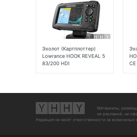
Эхолот (Картплоттер)
Эх
Lowrance HOOK REVEAL 5
HO
83/200 HDI
CE
Материалы, размеще
ни рекламой, ни оф
Редакция не несёт ответственности за возможные 