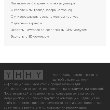
Питанием от батареек или аккумулятора
С креплением трансдьюсера на транец
С универсальным расположением корпуса
С цветным экраном
Эхолоты Lowrance со встроенным GPS-модулем
Эхолоты с 3D-режимом
Материалы, размещенные на
данной странице, носят
информационный характер и предназначены для
образовательных целей, не являются ни рекламой, ни офертой.
Посетители сайта не должны использовать их в качестве
медицинских или любых других рекомендаций. Редакция не
несёт ответственности за возможные негативные последствия,
возникшие в результате использования информации,